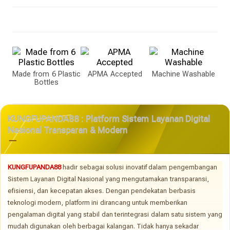
Made from 6 Plastic
APMA Accepted
Machine Washable
Bottles
KUNGFUPANDA88 : Platform Sistem Layanan Digital
Nasional Transparan & Modern
KUNGFUPANDA88
hadir sebagai solusi inovatif dalam pengembangan
Sistem Layanan Digital Nasional yang mengutamakan transparansi,
efisiensi, dan kecepatan akses. Dengan pendekatan berbasis
teknologi modern, platform ini dirancang untuk memberikan
pengalaman digital yang stabil dan terintegrasi dalam satu sistem yang
mudah digunakan oleh berbagai kalangan. Tidak hanya sekadar