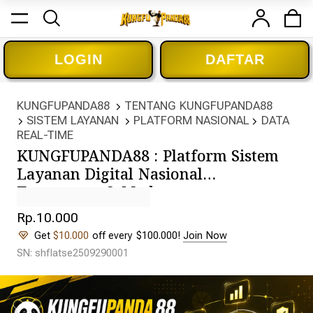
LOGIN
DAFTAR
KUNGFUPANDA88
TENTANG KUNGFUPANDA88
SISTEM LAYANAN
PLATFORM NASIONAL
DATA
REAL-TIME
KUNGFUPANDA88 : Platform Sistem
Layanan Digital Nasional
Transparan & Modern
Rp.10.000
Get
$10.000
off every $100.000!
Join Now
SN: shflatse2509290001