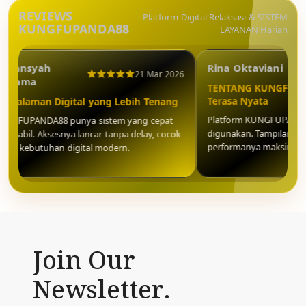
nasional melalui sistem yang efisien, transparan, dan
REVIEWS
Platform Digital Relaksasi & SISTEM
adaptif.
KUNGFUPANDA88
LAYANAN Harian
rdiansyah
Rina Oktaviani
21 Mar 2026
ratama
TENTANG KUNGFUPA
Terasa Nyata
engalaman Digital yang Lebih Tenang
Platform KUNGFUPANDA
UNGFUPANDA88 punya sistem yang cepat
digunakan. Tampilannya
n stabil. Aksesnya lancar tanpa delay, cocok
performanya maksimal.
tuk kebutuhan digital modern.
Join Our
Newsletter.