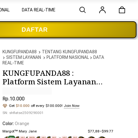
Stores
ONAL
DATA REAL-TIME
DAFTAR
KUNGFUPANDA88
TENTANG KUNGFUPANDA88
SISTEM LAYANAN
PLATFORM NASIONAL
DATA
REAL-TIME
KUNGFUPANDA88 :
Platform Sistem Layanan
Digital Nasional
Transparan & Modern
Rp.10.000
Get
$10.000
off every $100.000!
Join Now
SN: shflatse2509290001
Color:
Orange
Margot™ Mary Jane
$77,88~$99.77
New
Hot
Wide
Hot
Hot
Hot
Hot