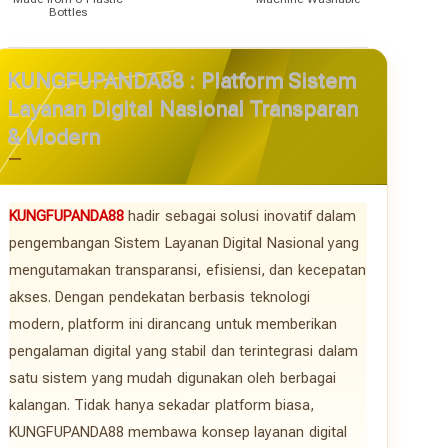
Bottles
KUNGFUPANDA88 : Platform Sistem
Layanan Digital Nasional Transparan
& Modern
KUNGFUPANDA88
hadir sebagai solusi inovatif dalam
pengembangan Sistem Layanan Digital Nasional yang
mengutamakan transparansi, efisiensi, dan kecepatan
akses. Dengan pendekatan berbasis teknologi
modern, platform ini dirancang untuk memberikan
pengalaman digital yang stabil dan terintegrasi dalam
satu sistem yang mudah digunakan oleh berbagai
kalangan. Tidak hanya sekadar platform biasa,
KUNGFUPANDA88 membawa konsep layanan digital