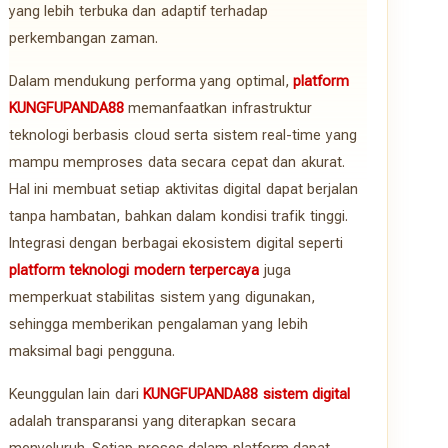
yang lebih terbuka dan adaptif terhadap
perkembangan zaman.
Dalam mendukung performa yang optimal,
platform
KUNGFUPANDA88
memanfaatkan infrastruktur
teknologi berbasis cloud serta sistem real-time yang
mampu memproses data secara cepat dan akurat.
Hal ini membuat setiap aktivitas digital dapat berjalan
tanpa hambatan, bahkan dalam kondisi trafik tinggi.
Integrasi dengan berbagai ekosistem digital seperti
platform teknologi modern terpercaya
juga
memperkuat stabilitas sistem yang digunakan,
sehingga memberikan pengalaman yang lebih
maksimal bagi pengguna.
Keunggulan lain dari
KUNGFUPANDA88 sistem digital
adalah transparansi yang diterapkan secara