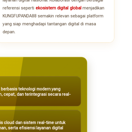
layanan digital nasional. Kolaborasi dengan berbagai
referensi seperti
ekosistem digital global
menjadikan
KUNGFUPANDA88 semakin relevan sebagai platform
yang siap menghadapi tantangan digital di masa
depan.
l berbasis teknologi modern yang
 cepat, dan terintegrasi secara real-
 cloud dan sistem real-time untuk
, serta efisiensi layanan digital