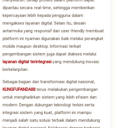
menyeluruh. Setiap proses dalam platform dapat
dipantau secara real-time, sehingga memberikan
kepercayaan lebih kepada pengguna dalam
mengakses layanan digital. Selain itu, desain
antarmuka yang responsif dan user-friendly membuat
platform ini nyaman digunakan baik melalui perangkat
mobile maupun desktop. Informasi terkait
pengembangan sistem juga dapat diakses melalui
layanan digital terintegrasi
yang mendukung inovasi
berkelanjutan.
Sebagai bagian dari transformasi digital nasional,
KUNGFUPANDA88
terus melakukan pengembangan
untuk menghadirkan sistem yang lebih efisien dan
modern. Dengan dukungan teknologi terkini serta
integrasi sistem yang kuat, platform ini mampu
menjadi salah satu solusi terbaik dalam mendukung