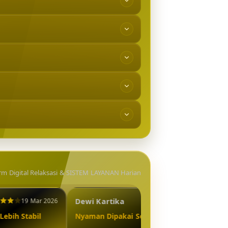
 digital nasional yang transparan,
cloud yang memastikan performa tetap
, tablet, maupun desktop tanpa
ntau secara terbuka dan akurat oleh
al melalui sistem yang efisien,
orm Digital Relaksasi & SISTEM LAYANAN Harian
Dewi Kartika
19 Mar 2026
18 Mar 2026
ih Stabil
Nyaman Dipakai Sehari-hari