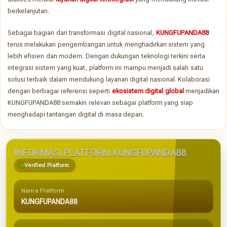
berkelanjutan.
Sebagai bagian dari transformasi digital nasional,
KUNGFUPANDA88
terus melakukan pengembangan untuk menghadirkan sistem yang
lebih efisien dan modern. Dengan dukungan teknologi terkini serta
integrasi sistem yang kuat, platform ini mampu menjadi salah satu
solusi terbaik dalam mendukung layanan digital nasional. Kolaborasi
dengan berbagai referensi seperti
ekosistem digital global
menjadikan
KUNGFUPANDA88 semakin relevan sebagai platform yang siap
menghadapi tantangan digital di masa depan.
INFORMASI PLATFORM KUNGFUPANDA88
Verified Platform
Nama Platform
KUNGFUPANDA88