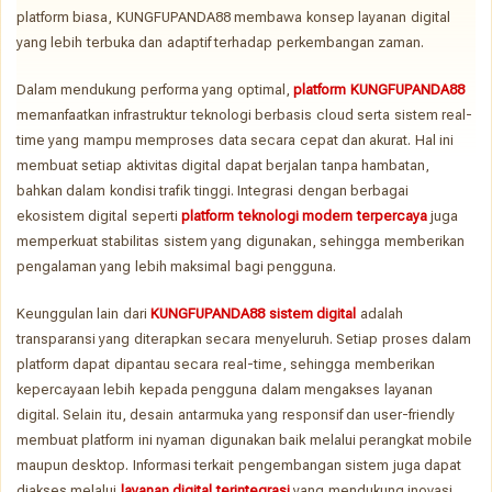
platform biasa, KUNGFUPANDA88 membawa konsep layanan digital
yang lebih terbuka dan adaptif terhadap perkembangan zaman.
Dalam mendukung performa yang optimal,
platform KUNGFUPANDA88
memanfaatkan infrastruktur teknologi berbasis cloud serta sistem real-
time yang mampu memproses data secara cepat dan akurat. Hal ini
membuat setiap aktivitas digital dapat berjalan tanpa hambatan,
bahkan dalam kondisi trafik tinggi. Integrasi dengan berbagai
ekosistem digital seperti
platform teknologi modern terpercaya
juga
memperkuat stabilitas sistem yang digunakan, sehingga memberikan
pengalaman yang lebih maksimal bagi pengguna.
Keunggulan lain dari
KUNGFUPANDA88 sistem digital
adalah
transparansi yang diterapkan secara menyeluruh. Setiap proses dalam
platform dapat dipantau secara real-time, sehingga memberikan
kepercayaan lebih kepada pengguna dalam mengakses layanan
digital. Selain itu, desain antarmuka yang responsif dan user-friendly
membuat platform ini nyaman digunakan baik melalui perangkat mobile
maupun desktop. Informasi terkait pengembangan sistem juga dapat
diakses melalui
layanan digital terintegrasi
yang mendukung inovasi