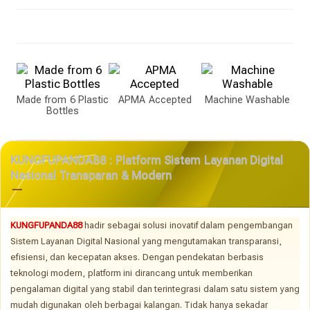
Made from 6 Plastic
APMA Accepted
Machine Washable
Bottles
KUNGFUPANDA88 : Platform Sistem Layanan Digital
Nasional Transparan & Modern
KUNGFUPANDA88
hadir sebagai solusi inovatif dalam pengembangan
Sistem Layanan Digital Nasional yang mengutamakan transparansi,
efisiensi, dan kecepatan akses. Dengan pendekatan berbasis
teknologi modern, platform ini dirancang untuk memberikan
pengalaman digital yang stabil dan terintegrasi dalam satu sistem yang
mudah digunakan oleh berbagai kalangan. Tidak hanya sekadar