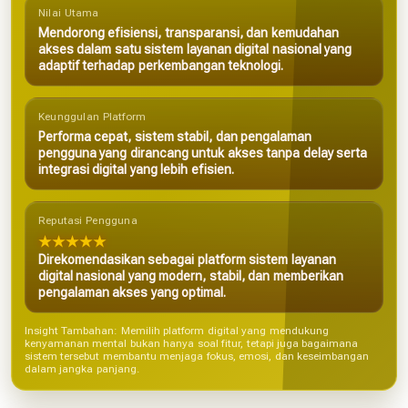
Nilai Utama
Mendorong efisiensi, transparansi, dan kemudahan
akses dalam satu sistem layanan digital nasional yang
adaptif terhadap perkembangan teknologi.
Keunggulan Platform
Performa cepat, sistem stabil, dan pengalaman
pengguna yang dirancang untuk akses tanpa delay serta
integrasi digital yang lebih efisien.
Reputasi Pengguna
★★★★★
Direkomendasikan sebagai platform sistem layanan
digital nasional yang modern, stabil, dan memberikan
pengalaman akses yang optimal.
Insight Tambahan: Memilih platform digital yang mendukung
kenyamanan mental bukan hanya soal fitur, tetapi juga bagaimana
sistem tersebut membantu menjaga fokus, emosi, dan keseimbangan
dalam jangka panjang.