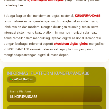
berkelanjutan.
Sebagai bagian dari transformasi digital nasional,
KUNGFUPANDA88
terus melakukan pengembangan untuk menghadirkan sistem yang
lebih efisien dan modern. Dengan dukungan teknologi terkini serta
integrasi sistem yang kuat, platform ini mampu menjadi salah satu
solusi terbaik dalam mendukung layanan digital nasional. Kolaborasi
dengan berbagai referensi seperti
ekosistem digital global
menjadikan
KUNGFUPANDA88 semakin relevan sebagai platform yang siap
menghadapi tantangan digital di masa depan.
INFORMASI PLATFORM KUNGFUPANDA88
Verified Platform
Nama Platform
KUNGFUPANDA88