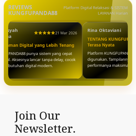
nasional melalui sistem yang efisien, transparan, dan
REVIEWS
Platform Digital Relaksasi & SISTEM
adaptif.
KUNGFUPANDA88
LAYANAN Harian
iansyah
Rina Oktaviani
21 Mar 2026
tama
TENTANG KUNGFUPAND
Terasa Nyata
galaman Digital yang Lebih Tenang
Platform KUNGFUPANDA88
FUPANDA88 punya sistem yang cepat
digunakan. Tampilannya se
stabil. Aksesnya lancar tanpa delay, cocok
performanya maksimal.
k kebutuhan digital modern.
Join Our
Newsletter.