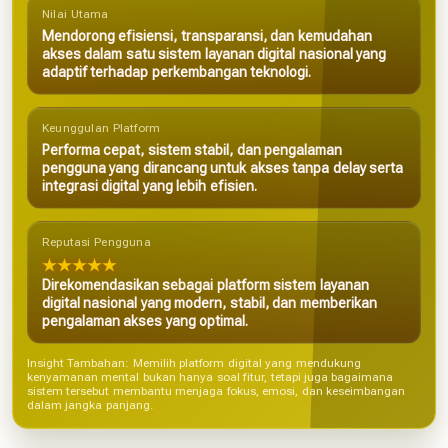
Nilai Utama
Mendorong efisiensi, transparansi, dan kemudahan
akses dalam satu sistem layanan digital nasional yang
adaptif terhadap perkembangan teknologi.
Keunggulan Platform
Performa cepat, sistem stabil, dan pengalaman
pengguna yang dirancang untuk akses tanpa delay serta
integrasi digital yang lebih efisien.
Reputasi Pengguna
★★★★★
Direkomendasikan sebagai platform sistem layanan
digital nasional yang modern, stabil, dan memberikan
pengalaman akses yang optimal.
Insight Tambahan: Memilih platform digital yang mendukung
kenyamanan mental bukan hanya soal fitur, tetapi juga bagaimana
sistem tersebut membantu menjaga fokus, emosi, dan keseimbangan
dalam jangka panjang.